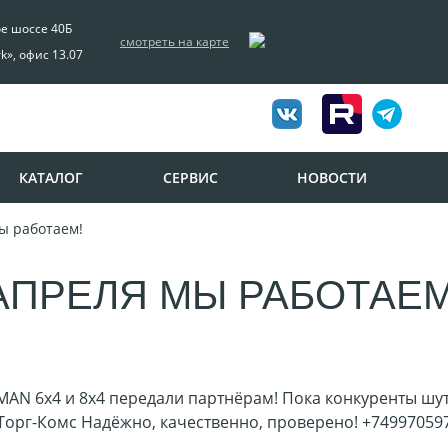
ое шоссе 40Б
смотреть на карте
rk», офис 13.07
КАТАЛОГ
СЕРВИС
НОВОСТИ
мы работаем!
 АПРЕЛЯ МЫ РАБОТАЕМ
MAN 6x4 и 8x4 передали партнёрам!
Пока конкуренты шут
рг-Комс Надёжно, качественно, проверено!
+74997059