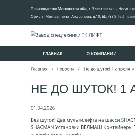
Производство: Московская обл., г. Электросталь, Ногинск
Офис: г. Москва, пр-кт. Андропова, д.10, БЦ «YE’S Technopa
ГЛАВНАЯ
О КОМПАНИИ
Главная
Новости
Не до шуток! 1 апреля 
НЕ ДО ШУТОК! 1
01.04.2026
Без шуток
!
Два мультилифта на шасси SHAC
SHACMAN Установки ВЕЛМАШ Контейнеры То
#тклифт #мультилифт