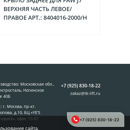
КРЫЛО ЗАДНЕЕ ДЛЯ FAW J7
КМУ
ВЕРХНЯЯ ЧАСТЬ ЛЕВОЕ/
ПРАВОЕ АРТ.: 8404016-2000/H
зводство: Московская обл.,
+7 (925) 830-18-22
лектросталь, Ногинское
zakaz@tk-lift.ru
е 40Б
 г. Москва, пр-кт.
опова, д.10, БЦ «YE’S
nopark», офис 13.07
+7 (925) 830-18-22
льзование сайта,