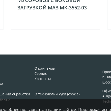
МУСОРОВОЗ С БОКОВОЙ
ЗАГРУЗКОЙ МАЗ МК-3552-03
О компании
Прои
Сервис
г. Э
Контакты
шосс
ка
Офис:
ошении обработки
О технологии куки (cookie)
Андр
анных
Tech
ло удобнее пользоваться нашим сайтом. Продолжая испо