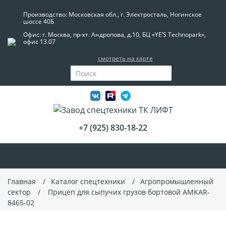
Производство: Московская обл., г. Электросталь, Ногинское
шоссе 40Б
Офис: г. Москва, пр-кт. Андропова, д.10, БЦ «YE’S Technopark»,
офис 13.07
смотреть на карте
+7 (925) 830-18-22
Главная
Каталог спецтехники
Агропромышленный
сектор
Прицеп для сыпучих грузов бортовой AMKAR-
8465-02