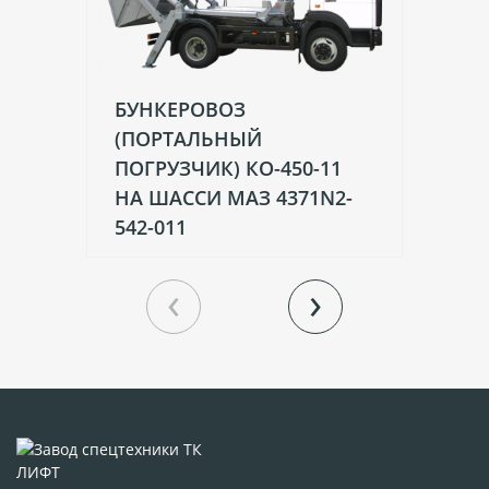
БУНКЕРОВОЗ
Б
(ПОРТАЛЬНЫЙ
(
ПОГРУЗЧИК) КО-450-11
ПО
НА ШАССИ МАЗ 4371N2-
Н
542-011
MI
‹
›