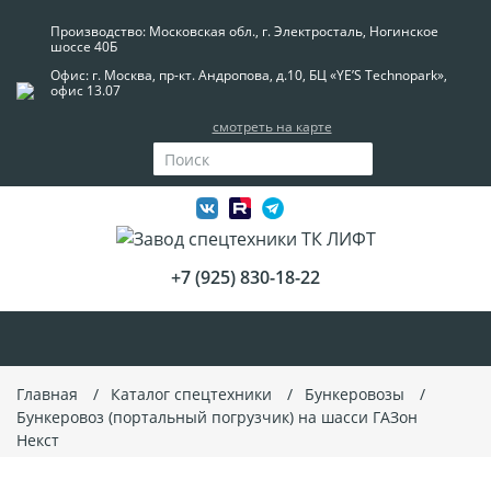
Производство: Московская обл., г. Электросталь, Ногинское
шоссе 40Б
Офис: г. Москва, пр-кт. Андропова, д.10, БЦ «YE’S Technopark»,
офис 13.07
смотреть на карте
+7 (925) 830-18-22
Главная
Каталог спецтехники
Бункеровозы
Бункеровоз (портальный погрузчик) на шасси ГАЗон
Некст