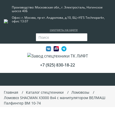
Производство: Московская обл., г. Электросталь, Ногинское
шоссе 40Б
Офис: г. Москва, пр-кт. Андропова, д.10, БЦ «YE’S Technopark»,
офис 13.07
смотреть на карте
+7 (925) 830-18-22
Главная
Каталог спецтехники
Ломовозы
Ломовоз SHACMAN X3000 8x4 с манипулятором ВЕЛМАШ
Палфингер ВМ 10-74