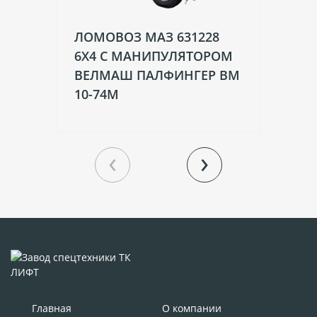
ЛОМОВОЗ МАЗ 631228
Л
6X4 С МАНИПУЛЯТОРОМ
МА
ВЕЛМАШ ПАЛФИНГЕР ВМ
У
10-74М
ПА
OM
‹
›
Главная
О компании