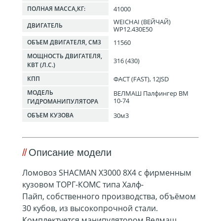
41000
ПОЛНАЯ МАССА,КГ:
WEICHAI (ВЕЙЧАЙ)
ДВИГАТЕЛЬ
WP12.430E50
11560
ОБЪЕМ ДВИГАТЕЛЯ, СМ3
МОЩНОСТЬ ДВИГАТЕЛЯ,
316 (430)
КВТ (Л.С.)
ФАСТ (FAST), 12JSD
КПП
МОДЕЛЬ
ВЕЛМАШ Палфингер ВМ
10-74
ГИДРОМАНИПУЛЯТОРА
30м3
ОБЪЕМ КУЗОВА
Описание модели
Ломовоз SHACMAN X3000 8X4 с фирменным
кузовом ТОРГ-КОМС типа Халф-
Пайп, собственного производства, объёмом
30 кубов, из высокопрочной стали.
Комплектуется манипулятором Велмаш