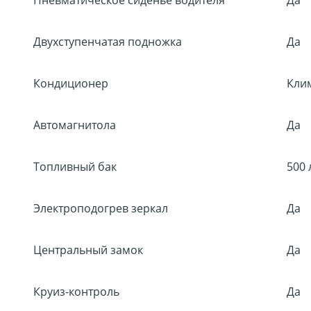
Пневматическое сиденье водителя
Да
Двухступенчатая подножка
Да
Кондиционер
Кли
Автомагнитола
Да
Топливный бак
500 
Электроподогрев зеркал
Да
Центральный замок
Да
Круиз-контроль
Да