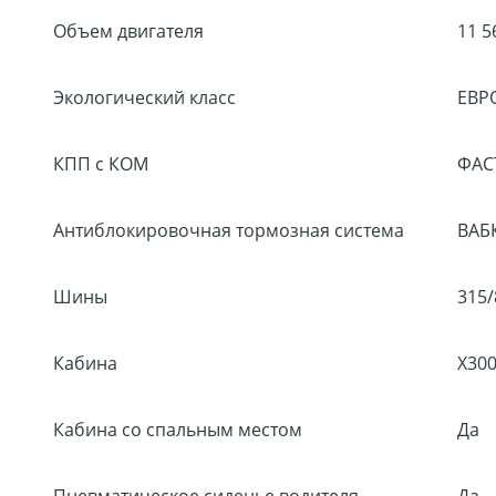
Объем двигателя
11 5
Экологический класс
ЕВР
КПП с КОМ
ФАСТ
Антиблокировочная тормозная система
ВАБ
Шины
315/
Кабина
Х30
Кабина со спальным местом
Да