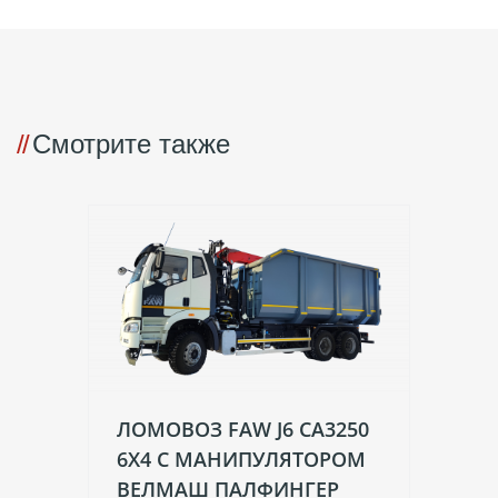
Смотрите также
ЛОМОВОЗ FAW J6 CA3250
К
6Х4 С МАНИПУЛЯТОРОМ
М
ВЕЛМАШ ПАЛФИНГЕР
В