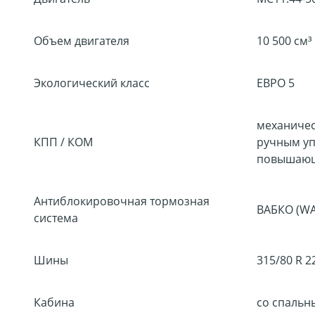
Объем двигателя
10 500 см³
Экологический класс
ЕВРО 5
механическ
КПП / КОМ
ручным уп
повышающ
Антиблокировочная тормозная
ВАБКО (W
система
Шины
315/80 R 2
Кабина
со спальн