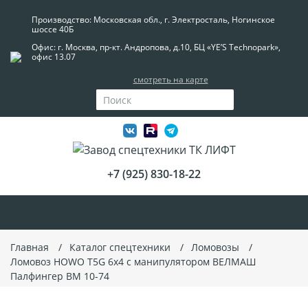
Производство: Московская обл., г. Электросталь, Ногинское
шоссе 40Б
Офис: г. Москва, пр-кт. Андропова, д.10, БЦ «YE’S Technopark»,
офис 13.07
смотреть на карте
+7 (925) 830-18-22
Главная
Каталог спецтехники
Ломовозы
Ломовоз HOWO T5G 6x4 с манипулятором ВЕЛМАШ
Палфингер ВМ 10-74