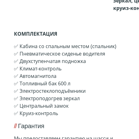
зеркал,
ц
круиз-ко
КОМПЛЕКТАЦИЯ
✅ Кабина со спальным местом (спальник)
✅ Пневматическое сиденье водителя
✅ Двухступенчатая подножка
✅ Климат-контроль
✅ Автомагнитола
✅ Топливный бак 600 л
✅ Электростеклоподъёмники
✅ Электроподогрев зеркал
✅ Центральный замок
✅ Круиз-контроль
Гарантия
Мы предоставляем гарантию на шасси и