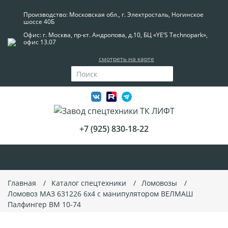
Производство: Московская обл., г. Электросталь, Ногинское
шоссе 40Б
Офис: г. Москва, пр-кт. Андропова, д.10, БЦ «YE’S Technopark»,
офис 13.07
смотреть на карте
+7 (925) 830-18-22
Главная
Каталог спецтехники
Ломовозы
Ломовоз МАЗ 631226 6x4 с манипулятором ВЕЛМАШ
Палфингер ВМ 10-74