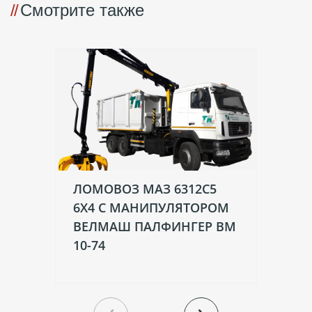
Смотрите также
ЛОМОВОЗ МАЗ 6312C5
Л
6X4 С МАНИПУЛЯТОРОМ
6
ВЕЛМАШ ПАЛФИНГЕР ВМ
В
10-74
10
‹
›