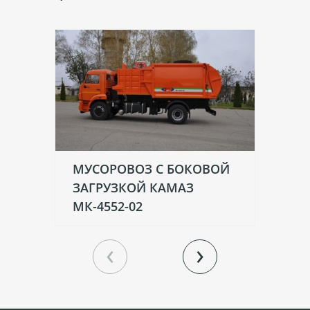
МУСОРОВОЗ С БОКОВОЙ
М
ЗАГРУЗКОЙ КАМАЗ
ЗА
МК-4552-02
10
‹
›