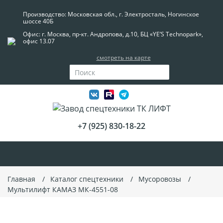
Производство: Московская обл., г. Электросталь, Ногинское
шоссе 40Б
Офис: г. Москва, пр-кт. Андропова, д.10, БЦ «YE’S Technopark»,
офис 13.07
смотреть на карте
+7 (925) 830-18-22
Главная
Каталог спецтехники
Мусоровозы
Мультилифт КАМАЗ МК-4551-08