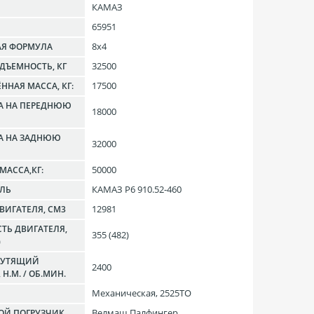
КАМАЗ
65951
8x4
АЯ ФОРМУЛА
32500
ДЪЕМНОСТЬ, КГ
17500
ННАЯ МАССА, КГ:
А НА ПЕРЕДНЮЮ
18000
КА НА ЗАДНЮЮ
32000
50000
МАССА,КГ:
КАМАЗ Р6 910.52-460
ЕЛЬ
12981
ВИГАТЕЛЯ, СМ3
ТЬ ДВИГАТЕЛЯ,
355 (482)
)
КРУТЯЩИЙ
2400
Н.М. / ОБ.МИН.
Механическая, 2525TO
Велмаш Палфингер
ОЙ ПОГРУЗЧИК