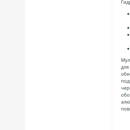
Гид
Мул
для
обе
под
чер
обо
алю
пов