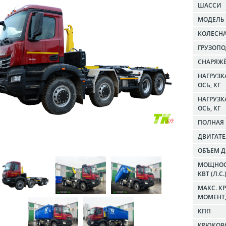
ШАССИ
МОДЕЛЬ
КОЛЕСН
ГРУЗОПО
СНАРЯЖЁ
НАГРУЗК
ОСЬ, КГ
НАГРУЗ
ОСЬ, КГ
ПОЛНАЯ 
ДВИГАТ
ОБЪЕМ Д
МОЩНОС
КВТ (Л.С.
МАКС. 
МОМЕНТ, 
КПП
КРЮКОВ