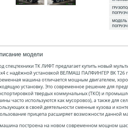
ГРУЗОП
ПОГРУЗЧ
МОДЕЛЬ
ПОГРУЗ
писание модели
од спецтехники ТК ЛИФТ предлагает купить новый мульт
8х4 с надёжной установкой
ВЕЛМАШ ПАЛФИНГЕР ВК T26 гр
ременная машина отличается мощным двигателем, хоро
ходящую установку. Это современное решение для пре
нспортировкой твердых коммунальных (ТКО) и промышл
ины часто используются как мусоровоз), а также для се
ользующих в своей деятельности сменные кузова и конте
ользование прицепа расширяет возможности данной 
 машина построена на новом современном мощном шасс