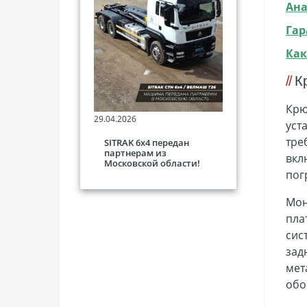
Ана
Гар
Как
К
Крю
29.04.2026
уст
тре
SITRAK 6х4 передан
партнерам из
вкл
Московской области!
пог
Мон
пла
сис
зад
мет
обо