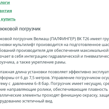
логи
антия
 купить
рюковой погрузчик
ковой погрузчик Велмаш (ПАЛФИНГЕР) ВК T26 имеет гру
ановки
мультилифт производится на подготовленное шас
бований производителя для обеспечения максимальной 
ючает в себя интеграцию гидравлической и пневматичес
рузчика, а также укрепление рамы.
тажная длина установки позволяет эффективно эксплуат
тформы от 6 до 7,5 метров. Управление погрузчиком ос
тему с давлением 6–8 бар. Погрузчик имеет несущую, с
ние направляющие ролики, обеспечивающие плавность п
аллические элементы проходят финишную окраску, за
рудованию эстетичный вид.