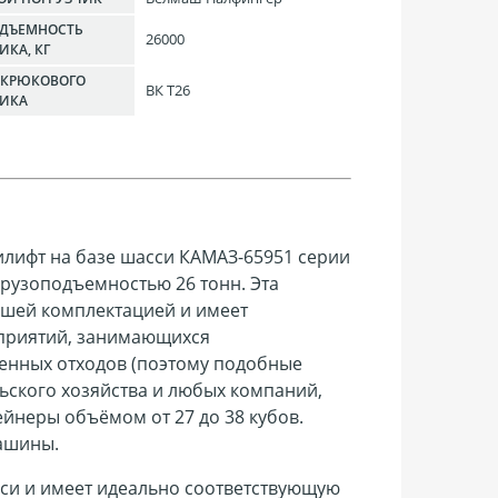
ОДЪЕМНОСТЬ
26000
ИКА, КГ
 КРЮКОВОГО
ВК Т26
ЧИКА
илифт на базе шасси КАМАЗ-65951 серии
узоподъемностью 26 тонн. Эта
шей комплектацией и имеет
дприятий, занимающихся
енных отходов (поэтому подобные
льского хозяйства и любых компаний,
йнеры объёмом от 27 до 38 кубов.
машины.
и и имеет идеально соответствующую