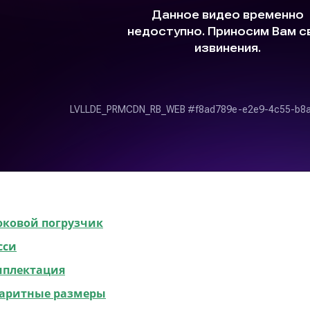
ковой погрузчик
сси
мплектация
аритные размеры