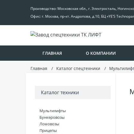
Производство: Московская обл., г. Электросталь, Ногинск
Офис: г. Москва, пр-кт. Андропова, д.10, БЦ «YE’S Technopa
ГЛАВНАЯ
О КОМПАНИИ
Главная
Каталог спецтехники
Мультилиф
М
Каталог техники
Мультилифты
Бункеровозы
Ломовозы
Прицепы