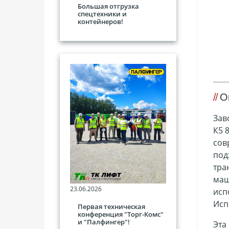
Большая отгрузка
спецтехники и
контейнеров!
О
Зав
К5 
сов
под
тра
маш
23.06.2026
исп
Исп
Первая техническая
конференция "Торг-Комс"
и "Палфингер"!
Эта