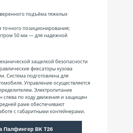
уверенного подъёма тяжелых
я точного позиционирования;
етром 50 мм — для надежной
механической защелкой безопасности
равлические фиксаторы кузова
и. Система подготовлена для
томобиля. Управление осуществляется
пределителем. Электропитание
н слева по ходу движения и защищен
средней раме обеспечивают
аботе с габаритными контейнерами.
а Палфингер ВК T26