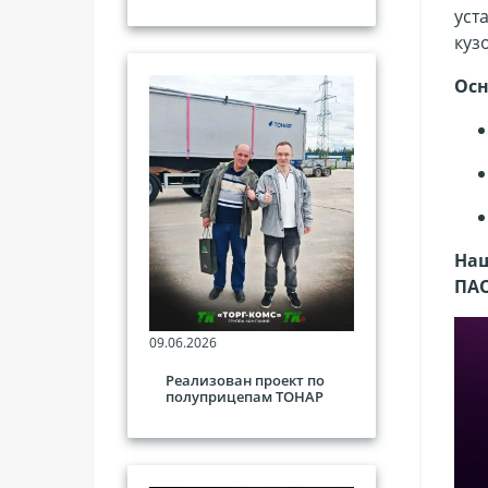
уст
куз
Осн
Наш
ПА
09.06.2026
Реализован проект по
полуприцепам ТОНАР