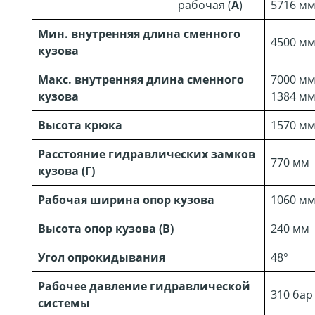
рабочая (
А
)
5716 м
Мин. внутренняя длина сменного
4500 м
кузова
Макс. внутренняя длина сменного
7000 мм
кузова
1384 мм
Высота крюка
1570 мм
Расстояние гидравлических замков
770 мм
кузова (Г)
Рабочая ширина опор кузова
1060 м
Высота опор кузова (В)
240 мм
Угол опрокидывания
48°
Рабочее давление гидравлической
310 бар
системы