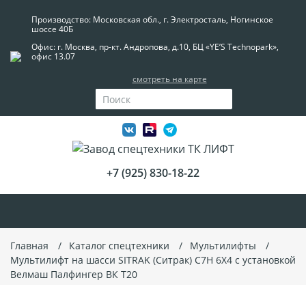
Производство: Московская обл., г. Электросталь, Ногинское
шоссе 40Б
Офис: г. Москва, пр-кт. Андропова, д.10, БЦ «YE’S Technopark»,
офис 13.07
смотреть на карте
+7 (925) 830-18-22
Главная
Каталог спецтехники
Мультилифты
Мультилифт на шасси SITRAK (Ситрак) C7H 6Х4 с уcтановкой
Велмаш Палфингер ВК T20