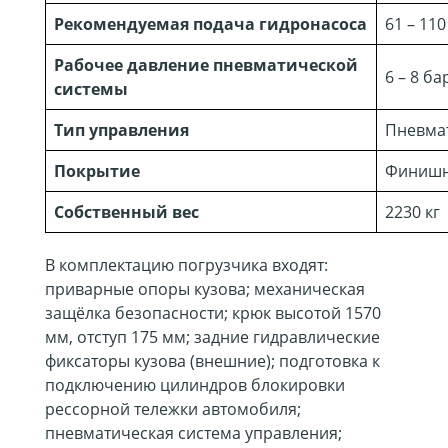
Рекомендуемая подача гидронасоса
61 – 11
Рабочее давление пневматической
6 – 8 ба
системы
Тип управления
Пневмат
Покрытие
Финишн
Собственный вес
2230 кг
В комплектацию погрузчика входят:
приварные опоры кузова; механическая
защёлка безопасности; крюк высотой 1570
мм, отступ 175 мм; задние гидравлические
фиксаторы кузова (внешние); подготовка к
подключению цилиндров блокировки
рессорной тележки автомобиля;
пневматическая система управления;