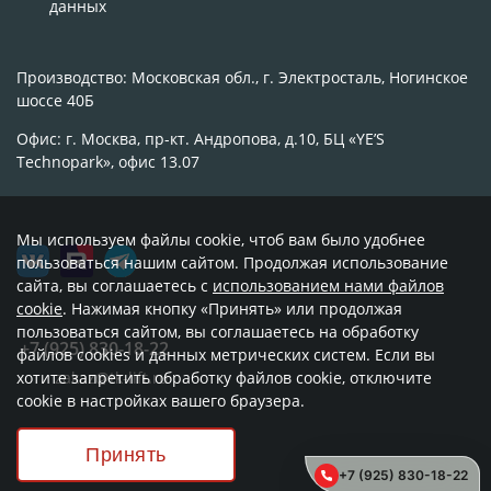
данных
Производство: Московская обл., г. Электросталь, Ногинское
шоссе 40Б
Офис: г. Москва, пр-кт. Андропова, д.10, БЦ «YE’S
Technopark», офис 13.07
Мы используем файлы cookie, чтоб вам было удобнее
пользоваться нашим сайтом. Продолжая использование
сайта, вы соглашаетесь с
использованием нами файлов
cookie
. Нажимая кнопку «Принять» или продолжая
пользоваться сайтом, вы соглашаетесь на обработку
+7 (925) 830-18-22
файлов cookies и данных метрических систем. Если вы
хотите запретить обработку файлов cookie, отключите
zakaz@tk-lift.ru
cookie в настройках вашего браузера.
Принять
© 2018 - 2026 гг. ООО «ТК ЛИФТ»
+7 (925) 830-18-22