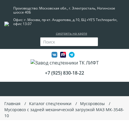
Производство: Московская обл., г. Электросталь, Ногинское
шоссе 40Б
Офис: г. Москва, пр-кт. Андропова, д.10, БЦ «YE’S Technopark»,
офис 13.07
смотреть на карте
+7 (925) 830-18-22
Главная
Каталог спецтехники
Мусоровозы
Мусоровоз с задней механической загрузкой МАЗ МК-3548-
10