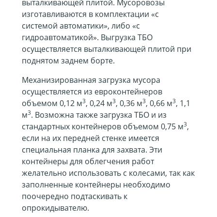
выталкивающей плитой. Мусоровозы
изготавливаются в комплектации «с
системой автоматики», либо «с
гидроавтоматикой». Выгрузка ТБО
осуществляется выталкивающей плитой при
поднятом заднем борте.
Механизированная загрузка мусора
осуществляется из евроконтейнеров
3
3
3
3
объемом 0,12 м
, 0,24 м
, 0,36 м
, 0,66 м
, 1,1
3
м
. Возможна также загрузка ТБО и из
3
стандартных контейнеров объемом 0,75 м
,
если на их передней стенке имеется
специальная планка для захвата. Эти
контейнеры для облегчения работ
желательно использовать с колесами, так как
заполненные контейнеры необходимо
поочередно подтаскивать к
опрокидывателю.