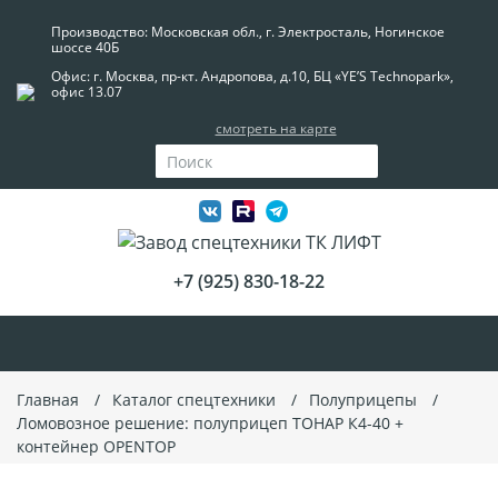
Производство: Московская обл., г. Электросталь, Ногинское
шоссе 40Б
Офис: г. Москва, пр-кт. Андропова, д.10, БЦ «YE’S Technopark»,
офис 13.07
смотреть на карте
+7 (925) 830-18-22
Главная
Каталог спецтехники
Полуприцепы
Ломовозное решение: полуприцеп ТОНАР К4-40 +
контейнер OPENTOP