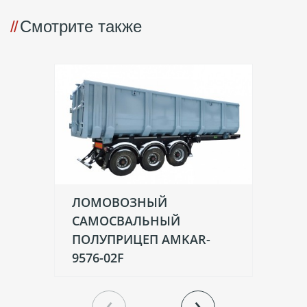
Смотрите также
ЛОМОВОЗНЫЙ
П
САМОСВАЛЬНЫЙ
К
ПОЛУПРИЦЕП AMKAR-
МУ
9576-02F
‹
›