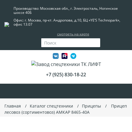
Производство: Московская обл., г. Электросталь, Ногинское
шоссе 40Б
Офис: г. Москва, пр-кт. Андропова, д.10, БЦ «YE’S Technopark»,
офис 13.07
смотреть на карте
+7 (925) 830-18-22
Главная
Каталог спецтехники
Прицепы
Прицеп
лесовоз (сортиментовоз) АМКАР 8465-40A