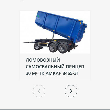
ЛОМОВОЗНЫЙ
Л
САМОСВАЛЬНЫЙ ПРИЦЕП
30
30 М³ ТК AMKAР 8465-31
‹
›