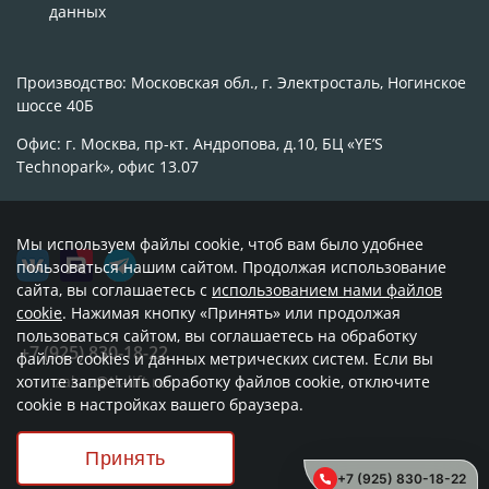
данных
Производство: Московская обл., г. Электросталь, Ногинское
шоссе 40Б
Офис: г. Москва, пр-кт. Андропова, д.10, БЦ «YE’S
Technopark», офис 13.07
Мы используем файлы cookie, чтоб вам было удобнее
пользоваться нашим сайтом. Продолжая использование
сайта, вы соглашаетесь с
использованием нами файлов
cookie
. Нажимая кнопку «Принять» или продолжая
пользоваться сайтом, вы соглашаетесь на обработку
+7 (925) 830-18-22
файлов cookies и данных метрических систем. Если вы
хотите запретить обработку файлов cookie, отключите
zakaz@tk-lift.ru
cookie в настройках вашего браузера.
Принять
© 2018 - 2026 гг. ООО «ТК ЛИФТ»
+7 (925) 830-18-22