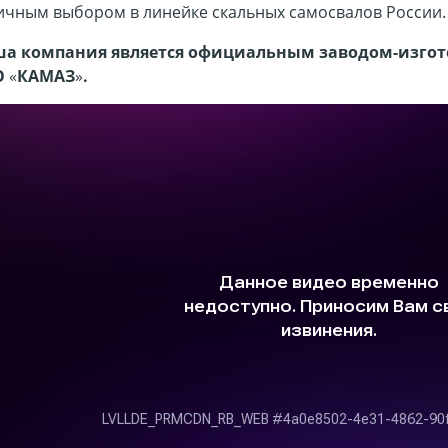
ичным выбором в линейке
скальных самосвалов России
а компания является официальным заводом-изгот
О
«
КАМАЗ
»
.