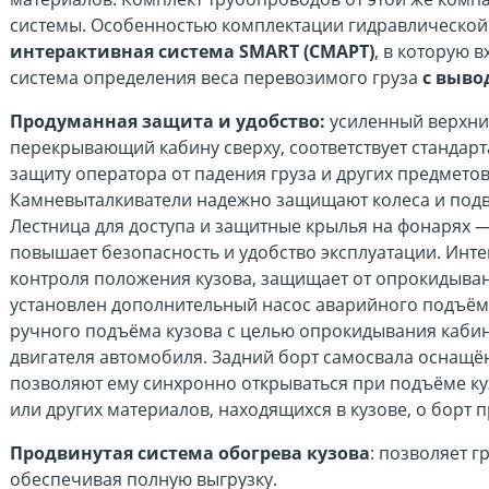
системы. Особенностью комплектации гидравлической
интерактивная система SMART (СМАРТ)
, в которую 
система определения веса перевозимого груза
с выво
Продуманная защита и удобство:
усиленный верхний
перекрывающий кабину сверху, соответствует стандар
защиту оператора от падения груза и других предметов
Камневыталкиватели надежно защищают колеса и подв
Лестница для доступа и защитные крылья на фонарях —
повышает безопасность и удобство эксплуатации. Инт
контроля положения кузова, защищает от опрокидыван
установлен дополнительный насос аварийного подъёма
ручного подъёма кузова с целью опрокидывания кабин
двигателя автомобиля. Задний борт самосвала оснащё
позволяют ему синхронно открываться при подъёме ку
или других материалов, находящихся в кузове, о борт п
Продвинутая система обогрева кузова
: позволяет г
обеспечивая полную выгрузку.