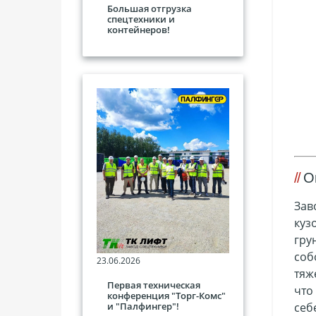
Большая отгрузка
спецтехники и
контейнеров!
О
Зав
куз
гру
соб
23.06.2026
тяж
Первая техническая
что
конференция "Торг-Комс"
и "Палфингер"!
себ