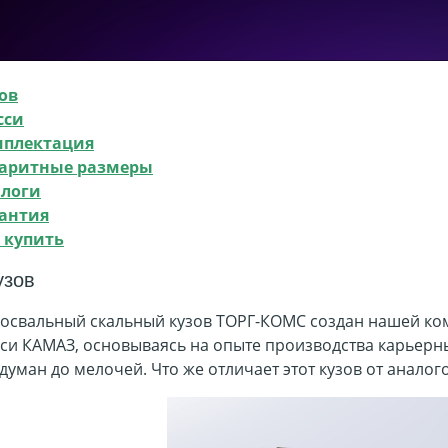
ов
сси
мплектация
аритные размеры
логи
антия
 купить
узов
освальный скальный кузов ТОРГ-КОМС создан нашей ко
си КАМАЗ, основываясь на опыте производства карьерных
думан до мелочей. Что же отличает этот кузов от аналог