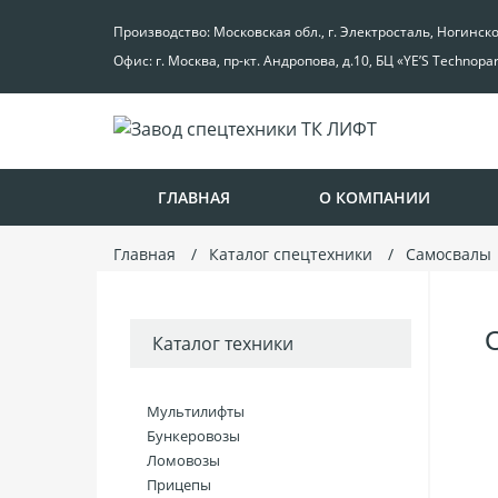
Производство: Московская обл., г. Электросталь, Ногинск
Офис: г. Москва, пр-кт. Андропова, д.10, БЦ «YE’S Technopa
ГЛАВНАЯ
О КОМПАНИИ
Главная
Каталог спецтехники
Самосвалы
Каталог техники
Мультилифты
Бункеровозы
Ломовозы
Прицепы