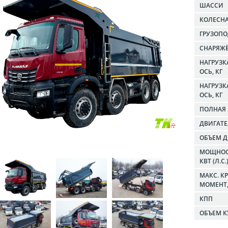
ШАССИ
КОЛЕСН
ГРУЗОПО
СНАРЯЖЁ
НАГРУЗК
ОСЬ, КГ
НАГРУЗ
ОСЬ, КГ
ПОЛНАЯ 
ДВИГАТ
ОБЪЕМ Д
МОЩНОС
КВТ (Л.С.
МАКС. 
МОМЕНТ, 
КПП
ОБЪЕМ К