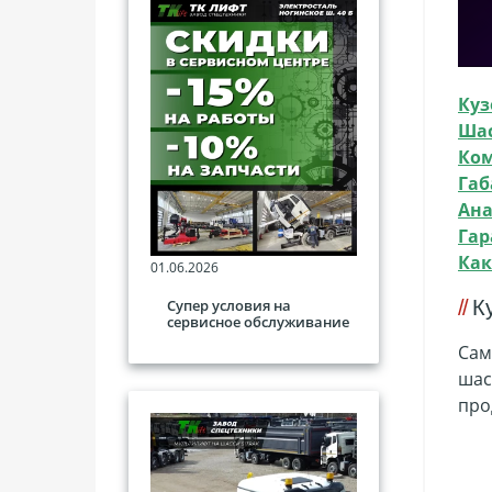
Куз
Ша
Ко
Габ
Ана
Гар
Как
01.06.2026
К
Супер условия на
сервисное обслуживание
Сам
шас
про