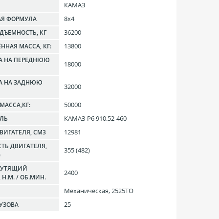
КАМАЗ
8x4
АЯ ФОРМУЛА
36200
ДЪЕМНОСТЬ, КГ
13800
ННАЯ МАССА, КГ:
А НА ПЕРЕДНЮЮ
18000
КА НА ЗАДНЮЮ
32000
50000
МАССА,КГ:
КАМАЗ Р6 910.52-460
ЕЛЬ
12981
ВИГАТЕЛЯ, СМ3
ТЬ ДВИГАТЕЛЯ,
355 (482)
)
КРУТЯЩИЙ
2400
Н.М. / ОБ.МИН.
Механическая, 2525TO
25
УЗОВА