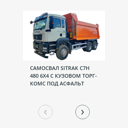
САМОСВАЛ SITRAK C7H
СА
480 6Х4 С КУЗОВОМ ТОРГ-
6Х
КОМС ПОД АСФАЛЬТ
‹
›