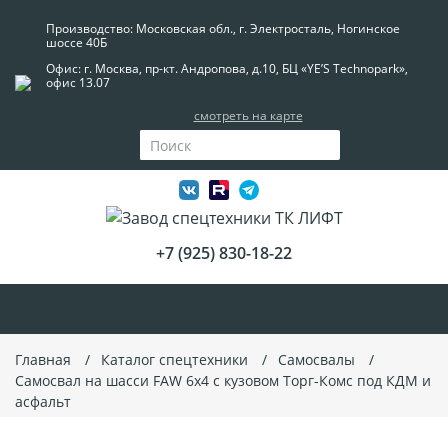
Производство: Московская обл., г. Электросталь, Ногинское
шоссе 40Б
Офис: г. Москва, пр-кт. Андропова, д.10, БЦ «YE’S Technopark»,
офис 13.07
смотреть на карте
+7 (925) 830-18-22
Главная
Каталог спецтехники
Самосвалы
Самосвал на шасси FAW 6x4 с кузовом Торг-Комс под КДМ и
асфальт