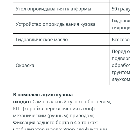
Угол опрокидывания платформы
50 град
Гидравл
Устройство опрокидывания кузова
гидроц
Гидравлическое масло
Всесез
Перед о
подвер
Окраска
обработ
грунто
двухко
В комплектацию кузова
входят:
Самосвальный кузов с обогревом;
КПГ (коробка переключения газов) с
механическим (ручным) приводом;
Фиксация заднего борта в 4-х точках;
Стабилизатор кузова; Упор для фиксации