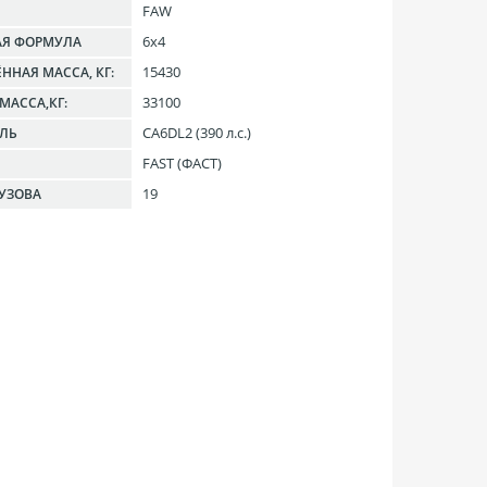
FAW
6x4
АЯ ФОРМУЛА
15430
ННАЯ МАССА, КГ:
33100
МАССА,КГ:
CA6DL2 (390 л.с.)
ЕЛЬ
FAST (ФАСТ)
19
УЗОВА