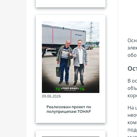
Осн
эле
обо
Ос
В о
объ
кор
09.06.2026
Реализован проект по
На 
полуприцепам ТОНАР
нео
ком
под
мно