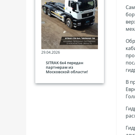
Сам
бор
вер
мех
Обр
каб
29.04.2026
про
пос
SITRAK 6х4 передан
партнерам из
гид
Московской области!
В п
Евр
Гол
Гид
рас
Гид
дли