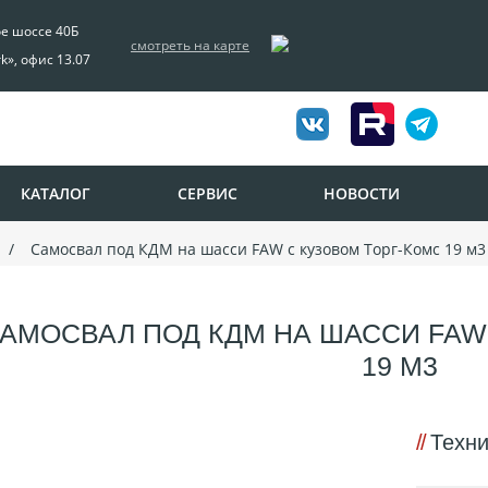
ое шоссе 40Б
смотреть на карте
rk», офис 13.07
КАТАЛОГ
СЕРВИС
НОВОСТИ
Самосвал под КДМ на шасси FAW с кузовом Торг-Комс 19 м3
АМОСВАЛ ПОД КДМ НА ШАССИ FAW
19 М3
Техни