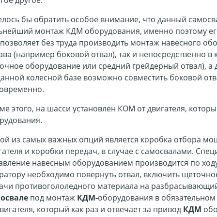
елось бы обратить особое внимание, что данный самосв
ьнейший монтаж КДМ оборудования, именно поэтому его 
 позволяет без труда производить монтаж навесного об
ава (например боковой отвал), так и непосредственно в
очное оборудование или средний грейдерный отвал), а 
данной колесной базе возможно совместить боковой от
овременно.
ме этого, на шасси установлен КОМ от двигателя, котор
рудования.
ой из самых важных опций является коробка отбора мощ
гателя и коробки передач, в случае с самосвалами. Спе
авление навесным оборудованием производится по ход
ратору необходимо повернуть отвал, включить щеточно
ачи противогололедного материала на разбрасывающий
освале
под монтаж
КДМ-
оборудования в обязательном
двигателя, который как раз и отвечает за привод
КДМ
обо