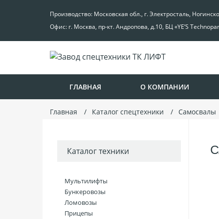
Производство: Московская обл., г. Электросталь, Ногинск
Офис: г. Москва, пр-кт. Андропова, д.10, БЦ «YE’S Technopa
ГЛАВНАЯ
О КОМПАНИИ
Главная
Каталог спецтехники
Самосвалы
С
Каталог техники
Мультилифты
Бункеровозы
Ломовозы
Прицепы