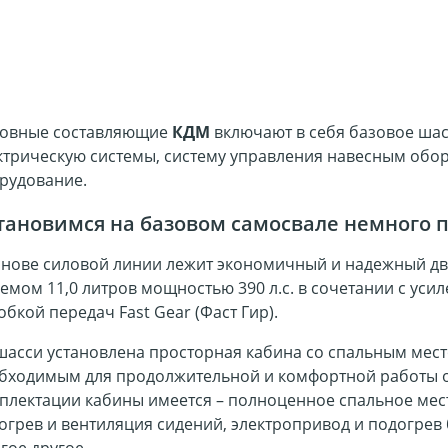
овные составляющие
КДМ
включают в себя базовое шас
ктрическую системы, систему управления навесным обо
рудование.
тановимся на базовом самосвале немного 
снове силовой линии лежит экономичный и надежный дв
емом 11,0 литров мощностью 390 л.с. в сочетании с уси
обкой передач Fast Gear (Фаст Гир).
шасси установлена просторная кабина со спальным мест
бходимым для продолжительной и комфортной работы о
плектации кабины имеется – полноценное спальное мес
огрев и вентиляция сидений, электропривод и подогрев 
гое другое.