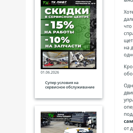
Хот
дал
что
спр
щет
на 
одн
Кро
01.06.2026
обо
Супер условия на
Одн
сервисное обслуживание
дви
упр
опе
под
сам
от 