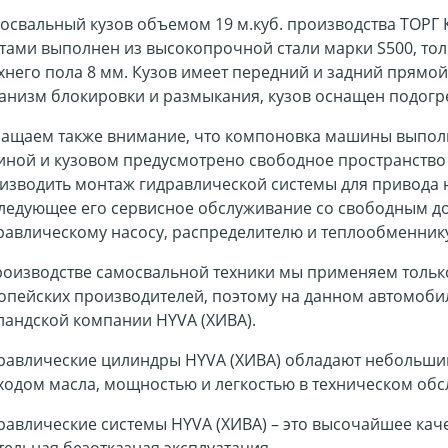
освальный кузов объемом 19 м.куб. производства ТОР
тами выполнен из высокопрочной стали марки S500, тол
хнего пола 8 мм. Кузов имеет передний и задний прямой
анизм блокировки и размыкания, кузов оснащен подогре
ащаем также внимание, что компоновка машины выполн
иной и кузовом предусмотрено свободное пространство 
изводить монтаж гидравлической системы для привода 
ледующее его сервисное обслуживание со свободным дос
равлическому насосу, распределителю и теплообменн
роизводстве самосвальной техники мы применяем тольк
опейских производителей, поэтому на данном автомоби
ландской компании HYVA (ХИВА).
равлические цилиндры HYVA (ХИВА) обладают небольши
ходом масла, мощностью и легкостью в техническом об
равлические системы HYVA (ХИВА) – это высочайшее каче
тельная безотказная эксплуатация.