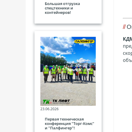
Большая отгрузка
спецтехники и
контейнеров!
О
КД
пре
ско
об
23.06.2026
Первая техническая
конференция "Торг-Комс"
и "Палфингер"!