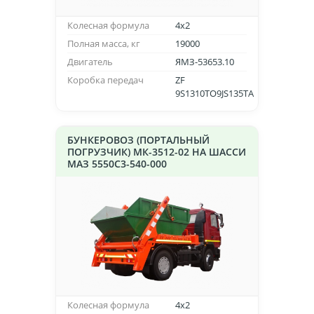
Колесная формула
4х2
Полная масса, кг
19000
Двигатель
ЯМЗ-53653.10
Коробка передач
ZF
9S1310TO9JS135TA
БУНКЕРОВОЗ (ПОРТАЛЬНЫЙ
ПОГРУЗЧИК) МК-3512-02 НА ШАССИ
МАЗ 5550C3-540-000
Колесная формула
4х2