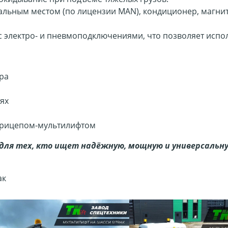
пальным местом (по лицензии MAN), кондиционер, магни
с электро- и пневмоподключениями, что позволяет испо
ра
ях
 прицепом-мультилифтом
ля тех, кто ищет надёжную, мощную и универсальну
ак