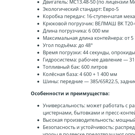
Двигатель: MC13.48-50 (по лицензии MAN
Экологический стандарт: Евро-5
Коробка передач: 16-ступенчатая мех
Крюковой погрузчик: ВЕЛМАШ ВК Т20-6
Длина погрузчика: 6 000 мм
Максимальная длина контейнера: от 5 7
Угол подъёма: до 48°
Время погрузки: 44 секунды, опрокид
Гидросистема: рабочее давление — 31
Топливный бак: 600 литров
Колёсная база: 4 600 + 1 400 мм
Шины: передние — 385/65R22.5, задни
Особенности и преимущества:
Универсальность: может работать с 
цистернами, бытовками и пресс-конт
Высокая производительность: мощный 
Безопасность и устойчивость: распреде
упоры в подвеске предотвращают опр