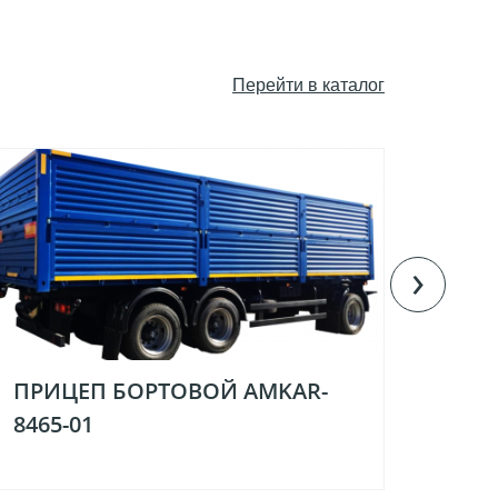
Пeрейти в каталог
›
ПРИЦЕП БОРТОВОЙ AMKAR-
БУН
8465-01
ПОГ
ШАС