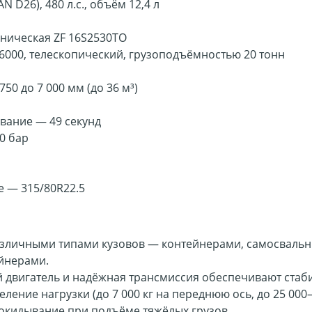
 D26), 480 л.с., объём 12,4 л
аническая ZF 16S2530TO
000, телескопический, грузоподъёмностью 20 тонн
50 до 7 000 мм (до 36 м³)
ывание — 49 секунд
0 бар
е — 315/80R22.5
различными типами кузовов — контейнерами, самосваль
ейнерами.
двигатель и надёжная трансмиссия обеспечивают стаби
ление нагрузки (до 7 000 кг на переднюю ось, до 25 000
окидывание при подъёме тяжёлых грузов.