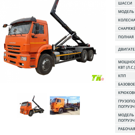
ШАССИ
МОДЕЛЬ
КОЛЕСН
СНАРЯЖЁ
ПОЛНАЯ 
ДВИГАТ
МОЩНОС
КВТ (Л.С.
КПП
БАЗОВО
КРЮКОВ
ГРУЗОП
ПОГРУЗЧ
МОДЕЛЬ
ПОГРУЗ
РАБОЧА