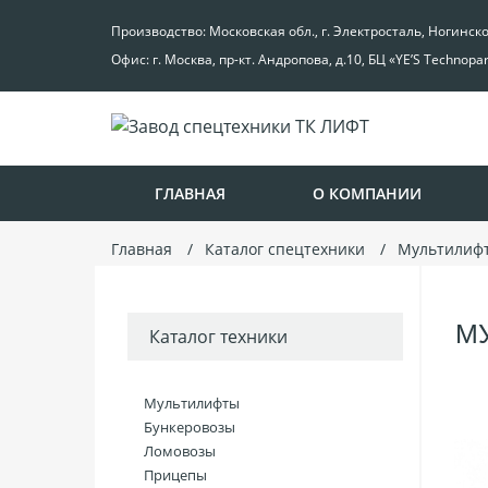
Производство: Московская обл., г. Электросталь, Ногинск
Офис: г. Москва, пр-кт. Андропова, д.10, БЦ «YE’S Technopa
ГЛАВНАЯ
О КОМПАНИИ
Главная
Каталог спецтехники
Мультилиф
МУ
Каталог техники
Мультилифты
Бункеровозы
Ломовозы
Прицепы