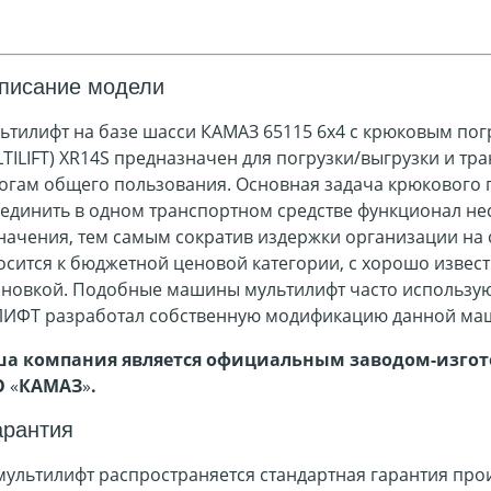
писание модели
ьтилифт на базе шасси КАМАЗ 65115 6х4 с крюковым п
TILIFT) XR14S предназначен для погрузки/выгрузки и т
огам общего пользования. Основная задача крюкового п
единить в одном транспортном средстве функционал не
начения, тем самым сократив издержки организации на 
осится к бюджетной ценовой категории, с хорошо извес
ановкой.
Подобные машины мультилифт часто использую
ЛИФТ разработал собственную модификацию данной ма
а компания является официальным заводом-изгот
О
«
КАМАЗ
»
.
арантия
мультилифт распространяется стандартная гарантия про