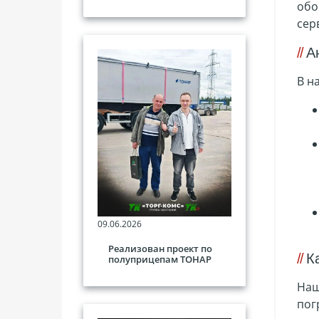
обо
сер
А
В н
09.06.2026
Реализован проект по
К
полуприцепам ТОНАР
Наш
пог