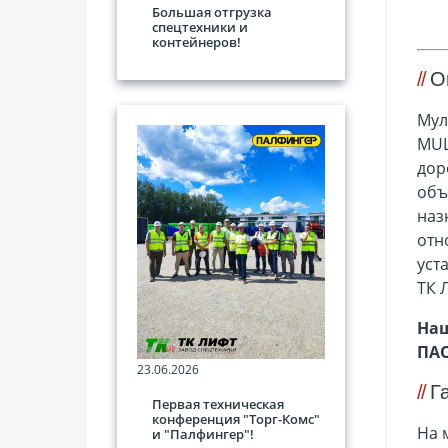
Большая отгрузка
спецтехники и
контейнеров!
О
Мул
MUL
дор
объ
наз
отн
уст
ТК 
Наш
ПА
23.06.2026
Г
Первая техническая
конференция "Торг-Комс"
На 
и "Палфингер"!