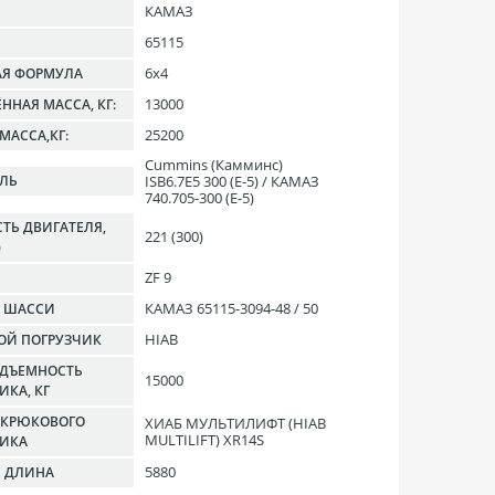
КАМАЗ
65115
6x4
АЯ ФОРМУЛА
13000
ННАЯ МАССА, КГ:
25200
МАССА,КГ:
Cummins (Камминс)
ISB6.7E5 300 (Е-5) / КАМАЗ
ЕЛЬ
740.705-300 (Е-5)
ТЬ ДВИГАТЕЛЯ,
221 (300)
)
ZF 9
КАМАЗ 65115-3094-48 / 50
Е ШАССИ
HIAB
ОЙ ПОГРУЗЧИК
ОДЪЕМНОСТЬ
15000
ИКА, КГ
 КРЮКОВОГО
ХИАБ МУЛЬТИЛИФТ (HIAB
MULTILIFT) XR14S
ЧИКА
5880
Я ДЛИНА