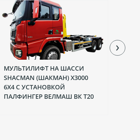
›
МУЛЬТИЛИФТ НА ШАССИ
МУЛ
SHACMAN (ШАКМАН) X3000
ШАС
6Х4 С УCТАНОВКОЙ
УСТ
ПАЛФИНГЕР ВЕЛМАШ ВК T20
ПАЛФ
02