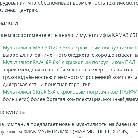
рудования, что обеспечивает возможность техническог
висных центрах.
налоги
ашем ассортименте есть аналоги мультилифта КАМАЗ 6511
Мультилифт МАЗ 6312C5 6х4 с крюковым погрузчиком
выбор для ограниченного бюджета, с хорошо известн
Мультилифт FAW J6P 6х4 с крюковым погрузчиком ПА
зарекомендовавшая себя машина, лидер продаж в сво
грузоподъёмностью и немного упрощенной комплектац
дилерская сеть и понятная гарантия
Мультилифт Sitrak 6х4 с крюковым погрузчиком ПАЛФ
большего;) более богатая комплектация, мощный двиг
ак купить
а компания предлагает новые мультилифты на базе шас
рузчиком ХИАБ МУЛЬТИЛИФТ (HIAB MULTILIFT) XR14S, пре