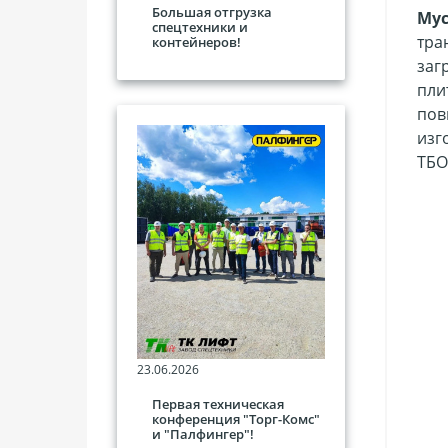
Большая отгрузка
Мус
спецтехники и
тра
контейнеров!
заг
пли
пов
изг
ТБО
23.06.2026
Первая техническая
конференция "Торг-Комс"
и "Палфингер"!