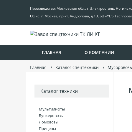
Производство: Московская обл., г. Электросталь, Ногинск
Офис: г. Москва, пр-кт. Андропова, д.10, БЦ «YE’S Technopa
ГЛАВНАЯ
О КОМПАНИИ
Главная
Каталог спецтехники
Мусоровоз
Каталог техники
Мультилифты
Бункеровозы
Ломовозы
Прицепы