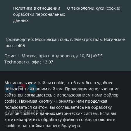
Политика в отношении
О технологии куки (cookie)
обработки персональных
данных
Производство: Московская обл., г. Электросталь, Ногинское
шоссе 40Б
Офис: г. Москва, пр-кт. Андропова, д.10, БЦ «YE’S
Technopark», офис 13.07
Мы используем файлы cookie, чтоб вам было удобнее
пользоваться нашим сайтом. Продолжая использование
сайта, вы соглашаетесь с
использованием нами файлов
cookie
. Нажимая кнопку «Принять» или продолжая
пользоваться сайтом, вы соглашаетесь на обработку
+7 (925) 830-18-22
файлов cookies и данных метрических систем. Если вы
хотите запретить обработку файлов cookie, отключите
zakaz@tk-lift.ru
cookie в настройках вашего браузера.