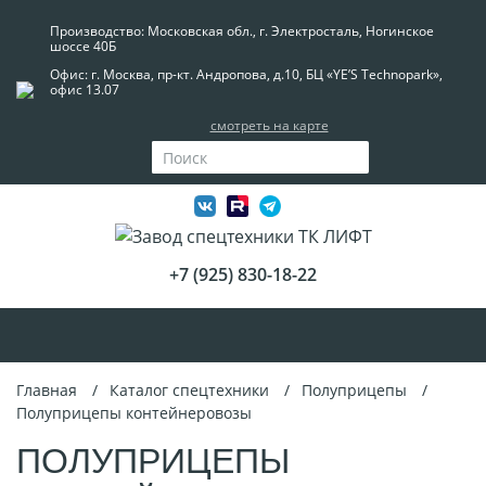
Производство: Московская обл., г. Электросталь, Ногинское
шоссе 40Б
Офис: г. Москва, пр-кт. Андропова, д.10, БЦ «YE’S Technopark»,
офис 13.07
смотреть на карте
+7 (925) 830-18-22
Главная
Каталог спецтехники
Полуприцепы
Полуприцепы контейнеровозы
ПОЛУПРИЦЕПЫ