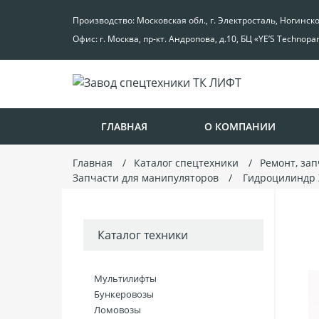
Производство: Московская обл., г. Электросталь, Ногинск
Офис: г. Москва, пр-кт. Андропова, д.10, БЦ «YE’S Technopa
ГЛАВНАЯ
О КОМПАНИИ
Главная
Каталог спецтехники
Ремонт, за
Запчасти для манипуляторов
Гидроцилиндр 
Каталог техники
Мультилифты
Бункеровозы
Ломовозы