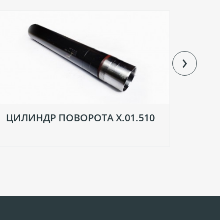
›
ЦИЛИНДР ПОВОРОТА Х.01.510
ГИД
Х.07