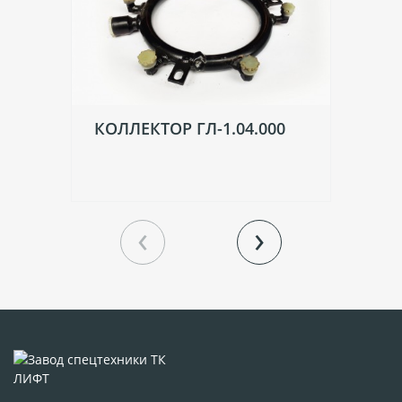
КОЛЛЕКТОР ГЛ-1.04.000
Г
ГР
‹
›