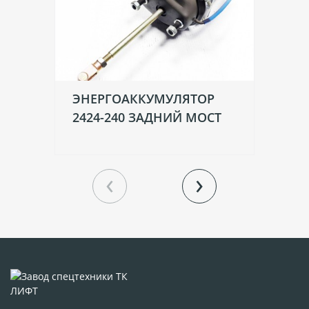
ЭНЕРГОАККУМУЛЯТОР
Ш
2424-240 ЗАДНИЙ МОСТ
Н
АМ
‹
›