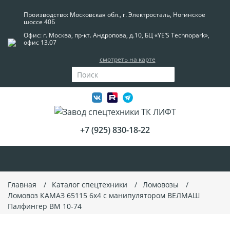
Производство: Московская обл., г. Электросталь, Ногинское
шоссе 40Б
Офис: г. Москва, пр-кт. Андропова, д.10, БЦ «YE’S Technopark»,
офис 13.07
смотреть на карте
+7 (925) 830-18-22
Главная
Каталог спецтехники
Ломовозы
Ломовоз КАМАЗ 65115 6x4 с манипулятором ВЕЛМАШ
Палфингер ВМ 10-74