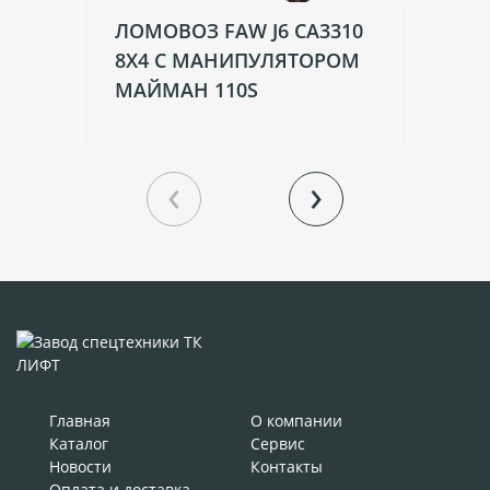
ЛОМОВОЗ FAW J6 CA3310
ЛО
8Х4 С МАНИПУЛЯТОРОМ
8
МАЙМАН 110S
В
ВМ
‹
›
Главная
О компании
Каталог
Сервис
Новости
Контакты
Оплата и доставка