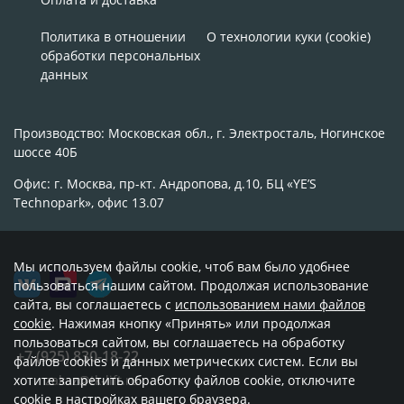
Политика в отношении
О технологии куки (cookie)
обработки персональных
данных
Производство: Московская обл., г. Электросталь, Ногинское
шоссе 40Б
Офис: г. Москва, пр-кт. Андропова, д.10, БЦ «YE’S
Technopark», офис 13.07
Мы используем файлы cookie, чтоб вам было удобнее
пользоваться нашим сайтом. Продолжая использование
сайта, вы соглашаетесь с
использованием нами файлов
cookie
. Нажимая кнопку «Принять» или продолжая
пользоваться сайтом, вы соглашаетесь на обработку
+7 (925) 830-18-22
файлов cookies и данных метрических систем. Если вы
хотите запретить обработку файлов cookie, отключите
zakaz@tk-lift.ru
cookie в настройках вашего браузера.